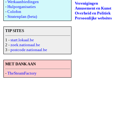
-
Werkaanbiedingen
Verenigingen
-
Hulporganisaties
Amusement en Kunst
-
Colofon
Overheid en Politiek
-
Stratenplan (beta)
Persoonlijke websites
TIP SITES
1 -
start.lokaal.be
2 -
zoek.nationaal.be
3 -
postcode.nationaal.be
MET DANK AAN
-
TheSteamFactory