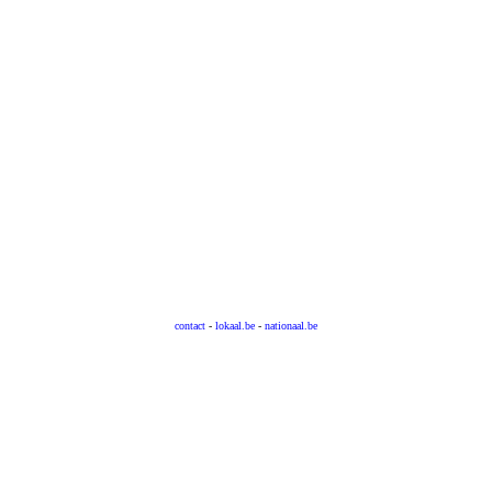
contact
-
lokaal.be
-
nationaal.be