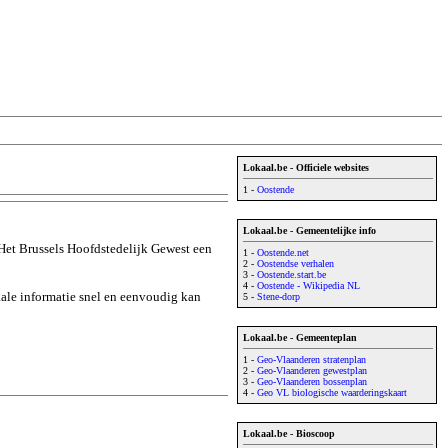
Lokaal.be - Officiele websites
1 -
Oostende
Lokaal.be - Gemeentelijke info
Het Brussels Hoofdstedelijk Gewest een
1 -
Oostende.net
2 -
Oostendse verhalen
3 -
Oostende.start.be
4 -
Oostende - Wikipedia NL
okale informatie snel en eenvoudig kan
5 -
Stene-dorp
Lokaal.be - Gemeenteplan
1 -
Geo-Vlaanderen stratenplan
2 -
Geo-Vlaanderen gewestplan
3 -
Geo-Vlaanderen bossenplan
4 -
Geo VL biologische waarderingskaart
Lokaal.be - Bioscoop