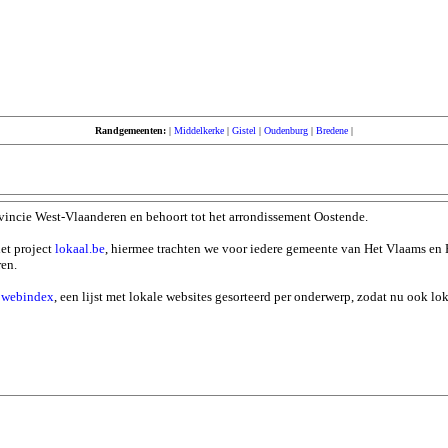
Randgemeenten:
|
Middelkerke
|
Gistel
|
Oudenburg
|
Bredene
|
ovincie West-Vlaanderen en behoort tot het arrondissement Oostende.
et project
lokaal.be
, hiermee trachten we voor iedere gemeente van Het Vlaams en 
ren.
n
webindex
, een lijst met lokale websites gesorteerd per onderwerp, zodat nu ook l