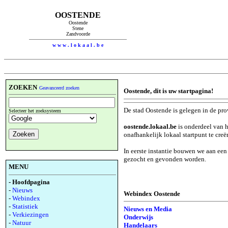
OOSTENDE
Oostende
Stene
Zandvoorde
w w w . l o k a a l . b e
ZOEKEN
Geavanceerd zoeken
Oostende, dit is uw startpagina!
De stad Oostende is gelegen in de pr
Selecteer het zoeksysteem
oostende.lokaal.be
is onderdeel van h
onafhankelijk lokaal startpunt te creë
In eerste instantie bouwen we aan ee
gezocht en gevonden worden.
MENU
- Hoofdpagina
-
Nieuws
Webindex Oostende
-
Webindex
-
Statistiek
Nieuws en Media
-
Verkiezingen
Onderwijs
-
Natuur
Handelaars